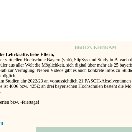
ВЫПУСКНИКАМ
be Lehrkräfte, liebe Eltern,
r virtuellen Hochschule Bayern (vhb), StipSys und Study in Bavaria di
 aus aller Welt die Möglichkeit, sich digital über mehr als 25 bayeri
rab zur Verfügung. Neben Videos gibt es auch konkrete Infos zu Studi
 möglich.
 Studienjahr 2022/23 an voraussichtlich 21 PASCH-Absolventinnen u
 ist 400€ bzw. 425€; an drei bayerischen Hochschulen besteht die Mögl
.
rien bzw. -feiertage!
df