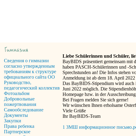
Liebe Schülerinnen und Schüler, lie
Сведения о гимназии
BayBIDS präsentiert gemeinsam mit de
согласно утвержденным
haben PASCH-Schülerinnen und -Schüler
требованиям к структуре
Sprechstunden an! Die Infos stehen vo
официального сайта ОО
Anmeldung ist ab dem 18. April 2022
Руководство,
Das BayBIDS-Stipendium wird auch im
педагогический коллектив
Juni 2022 möglich. Die Stipendienhöhe
Фотоальбом
Homepage bzw. in der Ausschreibung
Добровольные
Bei Fragen melden Sie sich gerne!
пожертвования
Wir wünschen Ihnen erholsame Osterfe
Самообследование
Viele Grüße
Документы
Ihr BayBIDS-Team
Закупки
Права ребенка
1 ЗМШ информационное письмо.p
Партнерское