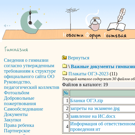
Вернуться
Сведения о гимназии
согласно утвержденным
\
Важные документы гимнази
требованиям к структуре
Плакаты ОГЭ-2023
(11)
официального сайта ОО
Текущий каталог содержит 30 файлов о
Руководство,
Файлов в каталоге: 19
педагогический коллектив
Фотоальбом
№
Добровольные
1
Бланки ОГЭ.zip
пожертвования
2
запреты на экзамене.jpg
Самообследование
Документы
3
заявление на ИС.docx
Закупки
Информация об ответственном
Права ребенка
4
проведения ит
Партнерское