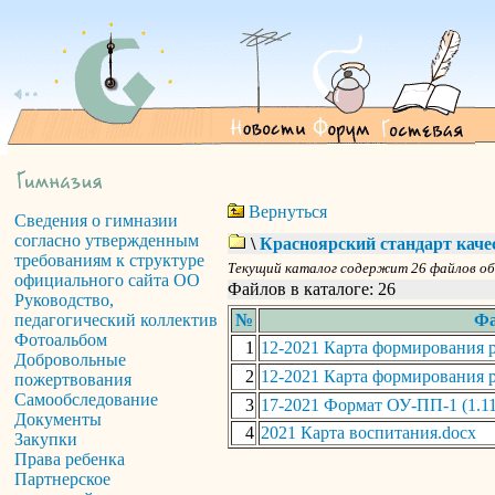
Вернуться
Сведения о гимназии
согласно утвержденным
\
Красноярский стандарт каче
требованиям к структуре
Текущий каталог содержит 26 файлов о
официального сайта ОО
Файлов в каталоге: 26
Руководство,
педагогический коллектив
№
Ф
Фотоальбом
1
12-2021 Карта формирования ре
Добровольные
2
12-2021 Карта формирования ре
пожертвования
Самообследование
3
17-2021 Формат ОУ-ПП-1 (1.11.
Документы
4
2021 Карта воспитания.docx
Закупки
Права ребенка
Партнерское