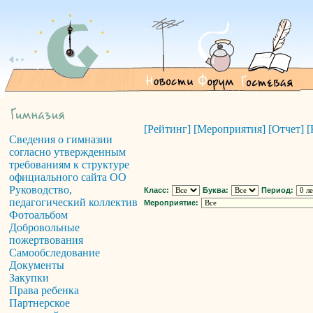
[Рейтинг]
[Мероприятия]
[Отчет]
[
Сведения о гимназии
согласно утвержденным
требованиям к структуре
официального сайта ОО
Руководство,
Класс:
Буква:
Период:
педагогический коллектив
Мероприятие:
Фотоальбом
Добровольные
пожертвования
Самообследование
Документы
Закупки
Права ребенка
Партнерское