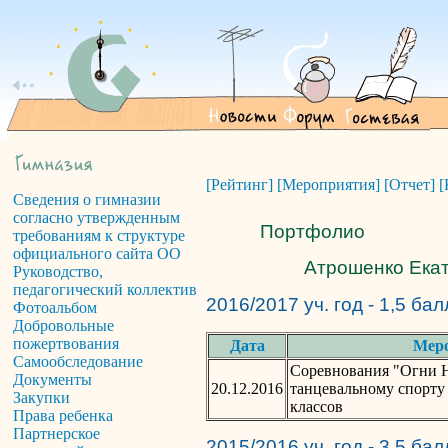
[Рейтинг]
[Мероприятия]
[Отчет]
[
Сведения о гимназии
согласно утвержденным
Портфолио
требованиям к структуре
официального сайта ОО
Атрошенко Екат
Руководство,
педагогический коллектив
2016/2017 уч. год - 1,5 ба
Фотоальбом
Добровольные
пожертвования
Дата
Мер
Самообследование
Соревнования "Огни Н
Документы
20.12.2016
танцевальному спорту
Закупки
классов
Права ребенка
Партнерское
2015/2016 уч. год - 3,5 ба