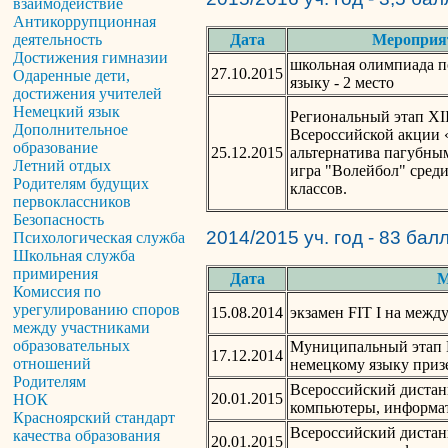
взаимодействие
Антикоррупционная
Дата
Мероприя
деятельность
Достижения гимназии
школьная олимпиада п
27.10.2015
Одаренные дети,
языку - 2 место
достижения учителей
Немецкий язык
Региональный этап XI
Дополнительное
Всероссийской акции 
образование
25.12.2015
альтернатива пагубн
Летний отдых
игра "Волейбол" среди
Родителям будущих
классов.
первоклассников
Безопасность
2014/2015 уч. год - 83 бал
Психологическая служба
Школьная служба
примирения
Дата
М
Комиссия по
урегулированию споров
15.08.2014
экзамен FIT I на меж
между участниками
образовательных
Муниципальный этап 
17.12.2014
отношений
немецкому языку приз
Родителям
Всероссийский диста
20.01.2015
НОК
компьютеры, информат
Красноярский стандарт
Всероссийский диста
качества образования
20.01.2015