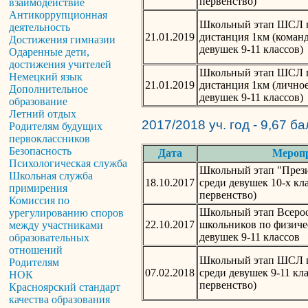
первенство)
взаимодействие
Антикоррупционная
Школьный этап ШСЛ п
деятельность
21.01.2019
дистанция 1км (коман
Достижения гимназии
девушек 9-11 классов)
Одаренные дети,
достижения учителей
Школьный этап ШСЛ п
Немецкий язык
21.01.2019
дистанция 1км (личное
Дополнительное
девушек 9-11 классов)
образование
Летний отдых
2017/2018 уч. год - 9,67 б
Родителям будущих
первоклассников
Безопасность
Дата
Мероп
Психологическая служба
Школьный этап "Прези
Школьная служба
18.10.2017
среди девушек 10-х кл
примирения
первенство)
Комиссия по
Школьный этап Всеро
урегулированию споров
22.10.2017
школьников по физиче
между участниками
девушек 9-11 классов
образовательных
отношений
Школьный этап ШСЛ 
Родителям
07.02.2018
среди девушек 9-11 кл
НОК
первенство)
Красноярский стандарт
качества образования