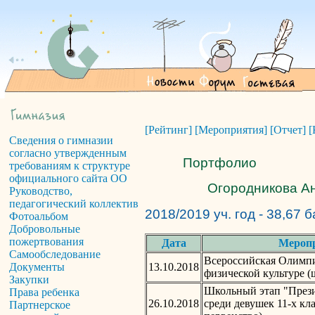
[Рейтинг]
[Мероприятия]
[Отчет]
[
Сведения о гимназии
согласно утвержденным
Портфолио
требованиям к структуре
официального сайта ОО
Огородникова Ан
Руководство,
педагогический коллектив
2018/2019 уч. год - 38,67 
Фотоальбом
Добровольные
пожертвования
Дата
Мероп
Самообследование
Всероссийская Олимп
13.10.2018
Документы
физической культуре (
Закупки
Школьный этап "Прези
Права ребенка
26.10.2018
среди девушек 11-х кл
Партнерское