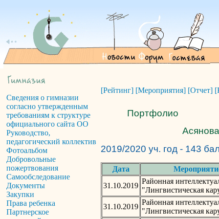
[Рейтинг]
[Мероприятия]
[Отчет]
[
Сведения о гимназии
согласно утвержденным
Портфолио
требованиям к структуре
официального сайта ОО
Асянова
Руководство,
педагогический коллектив
2019/2020 уч. год - 143 ба
Фотоальбом
Добровольные
пожертвования
Дата
Мероприяти
Самообследование
Районная интеллектуа
31.10.2019
Документы
"Лингвистическая кар
Закупки
Районная интеллектуа
Права ребенка
31.10.2019
"Лингвистическая кар
Партнерское