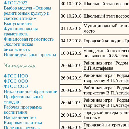
ФГОС-2022
30.10.2018
Школьный этап всерос
Выбор модуля «Основы
религиозных культур и
30.10.2018
Школьный этап всерос
светской этики»
Выпускникам
Муниципальный этап о
01.12.2018
Функциональная
место
грамотность
Финансовая грамотность
04.12.2018
Городской конкурс «Гр
Экологическая
безопасность
молодежный поэтическ
16.04.2019
Индивидуальные проекты
посвященный 85-летне
Районная игра "Родом 
26.04.2019
В.П.Астафьева
Районная игра " Родом
ФГОС НОО
26.04.2019
творчеству В.П.Астаф
ФГОС ООО
ФГОС СОО
Районная игра " Родом
26.04.2019
Инклюзивное образование
творчеству В.П.Астаф
Профессиональный
Районная игра " Родом
стандарт
26.04.2019
творчеству В.П.Астаф
Рабочая программа
воспитания
городской литературн
26.04.2019
Наставничество
Гоголь.»
Кадровая политика
Городской литературн
26.04.2019
Полезные ресурсы