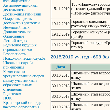
взаимодействие
Тур «Надежда» городс
Антикоррупционная
15.11.2019
интеллектуальной игр
деятельность
- Премьер» (литерату
Достижения гимназии
Одаренные дети,
Городская олимпиада 
достижения учителей
19.12.2019
русскому языку- побед
Немецкий язык
Дополнительное
Городской конкурс «Гр
19.12.2019
образование
призёр
Летний отдых
Городской конкурс «Гр
19.12.2019
Родителям будущих
призёр
первоклассников
Безопасность
2018/2019 уч. год - 698 ба
Психологическая служба
Школьная служба
Дата
примирения
Комиссия по
Школьный этап всерос
30.10.2018
урегулированию споров
языку
между участниками
Школьный этап всерос
образовательных
30.10.2018
языку
отношений
Родителям
Школьный этап всерос
30.10.2018
НОК
языку
Красноярский стандарт
Школьный этап всерос
30.10.2018
качества образования
языку