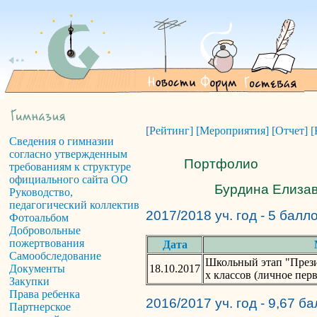
[Рейтинг]
[Мероприятия]
[Отчет]
[
Сведения о гимназии
согласно утвержденным
Портфолио
требованиям к структуре
официального сайта ОО
Бурдина Елизав
Руководство,
педагогический коллектив
2017/2018 уч. год - 5 балл
Фотоальбом
Добровольные
пожертвования
Дата
Самообследование
Школьный этап "Прези
18.10.2017
Документы
х классов (личное пер
Закупки
Права ребенка
2016/2017 уч. год - 9,67 б
Партнерское