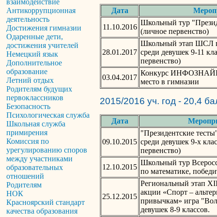
взаимодействие
Дата
Мероп
Антикоррупционная
деятельность
Школьный тур "Презид
11.10.2016
Достижения гимназии
(личное первенство)
Одаренные дети,
Школьный этап ШСЛ 
достижения учителей
28.01.2017
среди девушек 9-11 кл
Немецкий язык
первенство)
Дополнительное
образование
Конкурс ИНФОЗНАЙКА 
03.04.2017
Летний отдых
место в гимназии
Родителям будущих
первоклассников
2015/2016 уч. год - 20,4 б
Безопасность
Психологическая служба
Дата
Меропр
Школьная служба
примирения
"Президентские тесты
Комиссия по
09.10.2015
среди девушек 9-х кла
урегулированию споров
первенство)
между участниками
Школьный тур Всерос
12.10.2015
образовательных
по математике, победи
отношений
Региональный этап XI
Родителям
акции «Спорт – альте
НОК
25.12.2015
привычкам» игра "Вол
Красноярский стандарт
девушек 8-9 классов.
качества образования