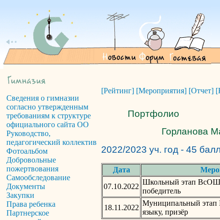
[Рейтинг]
[Мероприятия]
[Отчет]
[
Сведения о гимназии
согласно утвержденным
Портфолио
требованиям к структуре
официального сайта ОО
Горланова Ма
Руководство,
педагогический коллектив
2022/2023 уч. год - 45 бал
Фотоальбом
Добровольные
пожертвования
Дата
Меро
Самообследование
Школьный этап ВсОШ 
07.10.2022
Документы
победитель
Закупки
Муниципальный этап 
Права ребенка
18.11.2022
языку, призёр
Партнерское