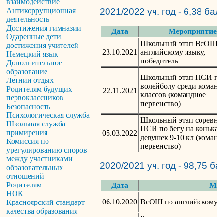
взаимодействие
Антикоррупционная
2021/2022 уч. год - 6,38 б
деятельность
Достижения гимназии
Дата
Мероприятие
Одаренные дети,
Школьный этап ВсОШ
достижения учителей
23.10.2021
английскому языку,
Немецкий язык
победитель
Дополнительное
образование
Школьный этап ПСИ 
Летний отдых
волейболу среди коман
Родителям будущих
22.11.2021
классов (командное
первоклассников
первенство)
Безопасность
Психологическая служба
Школьный этап сорев
Школьная служба
ПСИ по бегу на коньк
примирения
05.03.2022
девушек 9-10 кл (кома
Комиссия по
первенство)
урегулированию споров
между участниками
2020/2021 уч. год - 98,75 
образовательных
отношений
Родителям
Дата
М
НОК
06.10.2020
ВсОШ по английскому 
Красноярский стандарт
качества образования