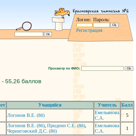
Логин:
Пароль:
Регистрация
Просмотр по ФИО:
 - 55,26 баллов
ет
Учащийся
Учитель
Балл
Емельянова
а
Логинов В.Е. (8б)
5
С.А.
Логинов В.Е. (8б)
,
Придеин С.Е. (8б)
,
Емельянова
а
1
Черниговский Д.С. (8б)
С.А.