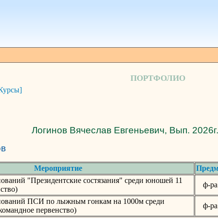
ПОРТФОЛИО
Курсы]
Логинов Вячеслав Евгеньевич, Вып. 2026г.
ов
Мероприятие
Предм
ований "Президентские состязания" среди юношей 11
ф-р
ство)
нований ПСИ по лыжным гонкам на 1000м среди
ф-р
командное первенство)