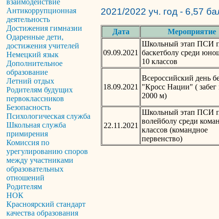
взаимодействие
Антикоррупционная
2021/2022 уч. год - 6,57 б
деятельность
Достижения гимназии
Дата
Мероприятие
Одаренные дети,
Школьный этап ПСИ 
достижения учителей
09.09.2021
баскетболу среди юно
Немецкий язык
10 классов
Дополнительное
образование
Всероссийский день б
Летний отдых
18.09.2021
"Кросс Нации" ( забег
Родителям будущих
2000 м)
первоклассников
Безопасность
Школьный этап ПСИ 
Психологическая служба
волейболу среди коман
Школьная служба
22.11.2021
классов (командное
примирения
первенство)
Комиссия по
урегулированию споров
между участниками
образовательных
отношений
Родителям
НОК
Красноярский стандарт
качества образования