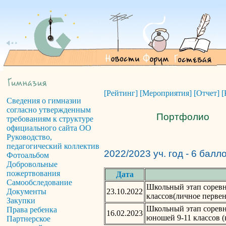
[Рейтинг]
[Мероприятия]
[Отчет]
[
Сведения о гимназии
согласно утвержденным
Портфолио
требованиям к структуре
официального сайта ОО
Руководство,
педагогический коллектив
2022/2023 уч. год - 6 балл
Фотоальбом
Добровольные
пожертвования
Дата
Самообследование
Школьный этап соревн
23.10.2022
Документы
классов(личное первен
Закупки
Школьный этап сорев
Права ребенка
16.02.2023
юношей 9-11 классов (
Партнерское