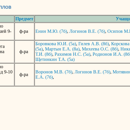
аллов
Предмет
Учащи
по
шей 9-
ф-ра
Енин М.Ю. (7б)
,
Логинов В.Е. (7б)
,
Осипов М.Н
Боровкова Ю.И. (5а)
,
Гилев А.В. (8б)
,
Корскова 
ега
(5а)
,
Мартын Е.А. (8а)
,
Михеева О.С. (8б)
,
Ники
 на
ф-ра
Т.И. (8б)
,
Рахимов Н.С. (5а)
,
Родионов И.А. (8б
Щетинкин Т.А. (5а)
по
д 9-10
Воронов М.В. (7б)
,
Логинов В.Е. (7б)
,
Мотявина
ф-ра
Е.А. (7б)
,