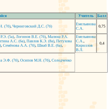
йся
Учитель
Балл
Емельянова
. (7б)
,
Черниговский Д.С. (7б)
0,75
С.А.
Р.Э. (5а)
,
Логинов В.Е. (7б)
,
Малюш Р.А.
Емельянова
тина А.С. (6а)
,
Павлов К.Э. (8а)
,
Петухова
С.А.
,
0,4
)
,
Семёнова А.А. (7б)
,
Шваб В.Е. (6а)
,
Кириллов
В.Л.
 Э.Ф. (7б)
,
Осипов М.Н. (7б)
,
Солодченко