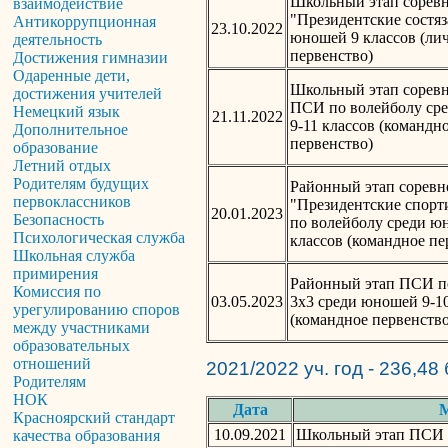
Школьный этап сорев
взаимодействие
"Президентские состяз
Антикоррупционная
23.10.2022
юношей 9 классов (ли
деятельность
первенство)
Достижения гимназии
Одаренные дети,
Школьный этап сорев
достижения учителей
ПСИ по волейболу ср
Немецкий язык
21.11.2022
9-11 классов (командн
Дополнительное
первенство)
образование
Летний отдых
Родителям будущих
Районный этап сорев
первоклассников
"Президентские спорт
20.01.2023
Безопасность
по волейболу среди ю
Психологическая служба
классов (командное пе
Школьная служба
примирения
Районный этап ПСИ п
Комиссия по
03.05.2023
3х3 среди юношей 9-10
урегулированию споров
(командное первенство
между участниками
образовательных
отношений
2021/2022 уч. год - 236,48
Родителям
НОК
Дата
М
Красноярский стандарт
10.09.2021
Школьный этап ПСИ 
качества образования