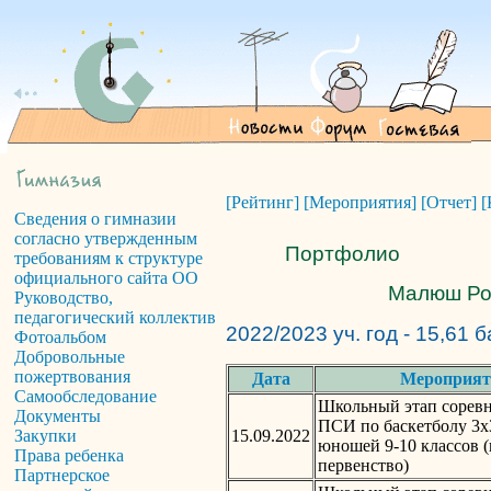
[Рейтинг]
[Мероприятия]
[Отчет]
[
Сведения о гимназии
согласно утвержденным
Портфолио
требованиям к структуре
официального сайта ОО
Малюш Ром
Руководство,
педагогический коллектив
2022/2023 уч. год - 15,61 
Фотоальбом
Добровольные
пожертвования
Дата
Мероприят
Самообследование
Школьный этап сорев
Документы
ПСИ по баскетболу 3х
15.09.2022
Закупки
юношей 9-10 классов 
Права ребенка
первенство)
Партнерское