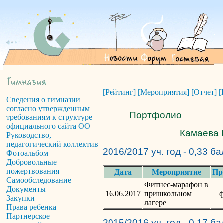
[Рейтинг]
[Мероприятия]
[Отчет]
[
Сведения о гимназии
согласно утвержденным
Портфолио
требованиям к структуре
официального сайта ОО
Камаева 
Руководство,
педагогический коллектив
2016/2017 уч. год - 0,33 б
Фотоальбом
Добровольные
пожертвования
Дата
Мероприятие
Пр
Самообследование
Фитнес-марафон в
Документы
16.06.2017
пришкольном
Закупки
лагере
Права ребенка
Партнерское
2015/2016 уч. год - 0,17 б