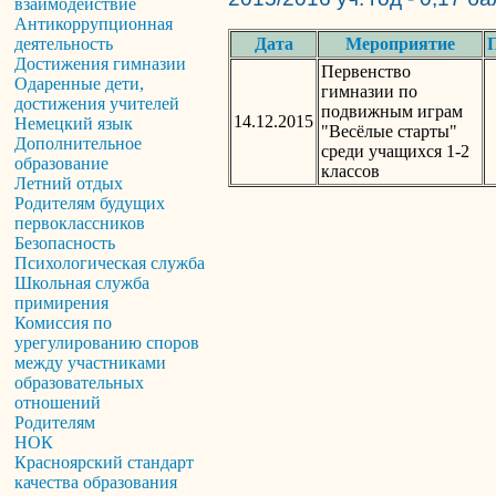
взаимодействие
Антикоррупционная
Дата
Мероприятие
деятельность
Достижения гимназии
Первенство
Одаренные дети,
гимназии по
достижения учителей
подвижным играм
14.12.2015
Немецкий язык
"Весёлые старты"
Дополнительное
среди учащихся 1-2
образование
классов
Летний отдых
Родителям будущих
первоклассников
Безопасность
Психологическая служба
Школьная служба
примирения
Комиссия по
урегулированию споров
между участниками
образовательных
отношений
Родителям
НОК
Красноярский стандарт
качества образования