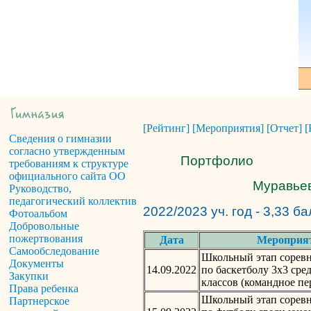
[Рейтинг]
[Мероприятия]
[Отчет]
[
Сведения о гимназии
согласно утвержденным
Портфолио
требованиям к структуре
официального сайта ОО
Муравьев
Руководство,
педагогический коллектив
2022/2023 уч. год - 3,33 б
Фотоальбом
Добровольные
пожертвования
Дата
Мероприя
Самообследование
Школьный этап сорев
Документы
14.09.2022
по баскетболу 3х3 сре
Закупки
классов (командное пе
Права ребенка
Школьный этап сорев
Партнерское