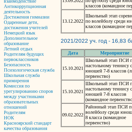
15.09.2022
по футболу среди юно
взаимодействие
классов (командное пе
Антикоррупционная
деятельность
Школьный этап сорев
Достижения гимназии
13.12.2022
по волейболу среди ю
Одаренные дети,
классов (командное пе
достижения учителей
Немецкий язык
Дополнительное
2021/2022 уч. год - 16,83 
образование
Летний отдых
Дата
Мероприятие
Родителям будущих
первоклассников
Школьный этап ПСИ 
Безопасность
настольному теннису 
15.10.2021
Психологическая служба
юношей 7-8 классов (
Школьная служба
первенство)
примирения
Школьный этап ПСИ 
Комиссия по
настольному теннису 
урегулированию споров
15.10.2021
юношей 7-8 классов
между участниками
(командное первенство
образовательных
Районный этап ПСИ п
отношений
волейболу среди юнош
Родителям
09.02.2022
8 класса (командное
НОК
первенство)
Красноярский стандарт
качества образования