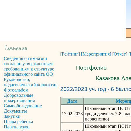
[Рейтинг]
[Мероприятия]
[Отчет]
[
Сведения о гимназии
согласно утвержденным
Портфолио
требованиям к структуре
официального сайта ОО
Казакова Але
Руководство,
педагогический коллектив
2022/2023 уч. год - 6 балл
Фотоальбом
Добровольные
пожертвования
Дата
Мероп
Самообследование
Школьный этап ПСИ по
Документы
17.02.2023
среди девушек 7-8 кла
Закупки
первенство)
Права ребенка
Школьный этап ПСИ по
Партнерское