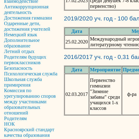
17.02.2023
среди девушек 7-8 кла
взаимодействие
первенство)
Антикоррупционная
деятельность
Достижения гимназии
2019/2020 уч. год - 100 ба
Одаренные дети,
достижения учителей
Дата
Ме
Немецкий язык
Международный игрово
Дополнительное
25.02.2020
литературному чтени
образование
Летний отдых
2016/2017 уч. год - 0,31 б
Родителям будущих
первоклассников
Безопасность
Дата
Мероприятие
Предм
Психологическая служба
Школьная служба
Первенство
примирения
гимназии
Комиссия по
"Зимние
02.03.2017
ф-ра
урегулированию споров
забавы" среди
между участниками
учащихся 1-х
образовательных
классов
отношений
Родителям
НОК
Красноярский стандарт
качества образования