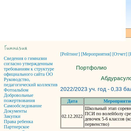
[Рейтинг]
[Мероприятия]
[Отчет]
[
Сведения о гимназии
согласно утвержденным
Портфолио
требованиям к структуре
официального сайта ОО
Абдурасуло
Руководство,
педагогический коллектив
2022/2023 уч. год - 0,33 б
Фотоальбом
Добровольные
пожертвования
Дата
Мероприяти
Самообследование
Школьный этап сорев
Документы
ПСИ по волейболу ср
02.12.2022
Закупки
девочек 5-6 классов (
Права ребенка
первенство)
Партнерское