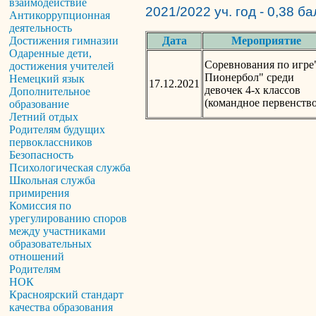
взаимодействие
2021/2022 уч. год - 0,38 б
Антикоррупционная
деятельность
Дата
Мероприятие
Достижения гимназии
Одаренные дети,
Соревнования по игре
достижения учителей
Пионербол" среди
Немецкий язык
17.12.2021
девочек 4-х классов
Дополнительное
(командное первенство
образование
Летний отдых
Родителям будущих
первоклассников
Безопасность
Психологическая служба
Школьная служба
примирения
Комиссия по
урегулированию споров
между участниками
образовательных
отношений
Родителям
НОК
Красноярский стандарт
качества образования