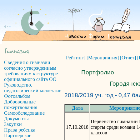
[Рейтинг]
[Мероприятия]
[Отчет]
[
Сведения о гимназии
согласно утвержденным
Портфолио
требованиям к структуре
официального сайта ОО
Городянск
Руководство,
педагогический коллектив
2018/2019 уч. год - 0,47 б
Фотоальбом
Добровольные
пожертвования
Дата
Мероприяти
Самообследование
Документы
Первенство гимназии 
Закупки
17.10.2018
старты среди команд 1
Права ребенка
классов
Партнерское