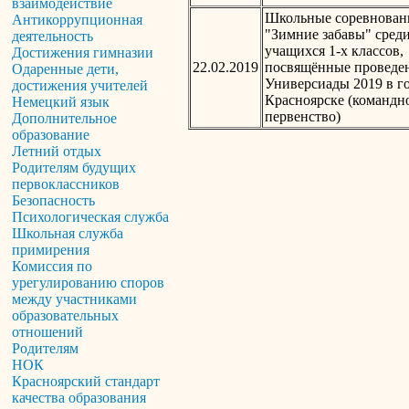
взаимодействие
Школьные соревнован
Антикоррупционная
"Зимние забавы" сред
деятельность
учащихся 1-х классов,
Достижения гимназии
22.02.2019
посвящённые провед
Одаренные дети,
Универсиады 2019 в г
достижения учителей
Красноярске (командн
Немецкий язык
первенство)
Дополнительное
образование
Летний отдых
Родителям будущих
первоклассников
Безопасность
Психологическая служба
Школьная служба
примирения
Комиссия по
урегулированию споров
между участниками
образовательных
отношений
Родителям
НОК
Красноярский стандарт
качества образования