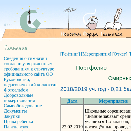
[Рейтинг]
[Мероприятия]
[Отчет]
[
Сведения о гимназии
согласно утвержденным
Портфолио
требованиям к структуре
официального сайта ОО
Смирных
Руководство,
педагогический коллектив
2018/2019 уч. год - 0,21 б
Фотоальбом
Добровольные
пожертвования
Дата
Мероприятие
Самообследование
Школьные соревнован
Документы
"Зимние забавы" сред
Закупки
учащихся 1-х классов,
Права ребенка
22.02.2019
посвящённые провед
Партнерское