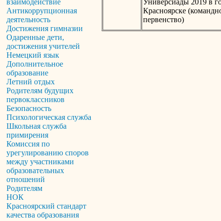
Универсиады 2019 в г
взаимодействие
Красноярске (командн
Антикоррупционная
первенство)
деятельность
Достижения гимназии
Одаренные дети,
достижения учителей
Немецкий язык
Дополнительное
образование
Летний отдых
Родителям будущих
первоклассников
Безопасность
Психологическая служба
Школьная служба
примирения
Комиссия по
урегулированию споров
между участниками
образовательных
отношений
Родителям
НОК
Красноярский стандарт
качества образования